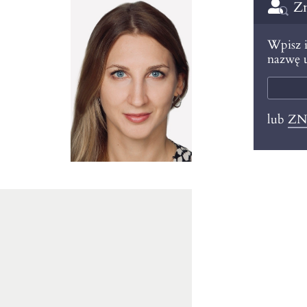
Zn
Wpisz i
nazwę u
lub
ZN