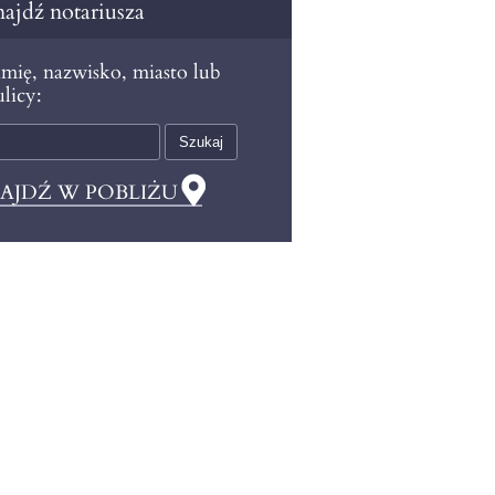
ajdź notariusza
mię, nazwisko, miasto lub
licy:
AJDŹ W POBLIŻU