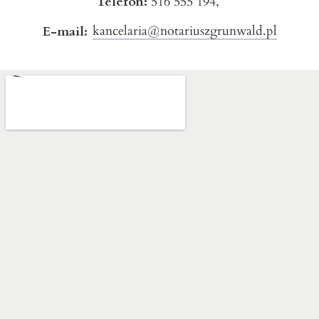
Telefon:
516 555 194,
kancelaria@notariuszgrunwald.pl
E-mail: