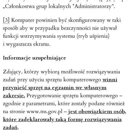
„Członkostwa grup lokalnych *Administratorzy”.
[3]
Komputer powinien być skonfigurowany w taki
sposób aby w przypadku bezczynności nie używał
funkcji wstrzymywania systemu (tryb uśpienia)
i wygaszacza ekranu.
Informacje uzupełniające
Zdający, którzy wybiorą możliwość rozwiązywania
zadań przy użyciu sprzętu komputerowego
winni
przynieść sprzęt na egzamin we własnym
zakresie.
Przygotowanie sprzętu komputerowego –
zgodnie z parametrami, które zostały podane również
na stronie www.ms.gov.pl –
jest obowiązkiem osób,
które zadeklarowały taką formę rozwiązywania
zadań
.