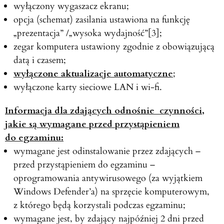
wyłączony wygaszacz ekranu;
opcja (schemat) zasilania ustawiona na funkcję
„prezentacja” /„wysoka wydajność”[3];
zegar komputera ustawiony zgodnie z obowiązującą
datą i czasem;
wyłączone aktualizacje automatyczne
;
wyłączone karty sieciowe LAN i wi-fi.
Informacja dla zdających odnośnie czynności,
jakie są wymagane przed przystąpieniem
do egzaminu:
wymagane jest odinstalowanie przez zdających –
przed przystąpieniem do egzaminu –
oprogramowania antywirusowego (za wyjątkiem
Windows Defender’a) na sprzęcie komputerowym,
z którego będą korzystali podczas egzaminu;
wymagane jest, by zdający najpóźniej 2 dni przed