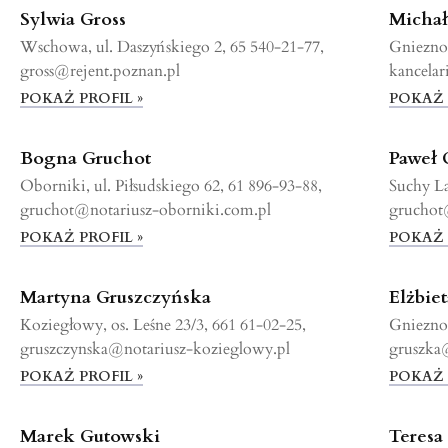
Sylwia Gross
Michał
Wschowa, ul. Daszyńskiego 2, 65 540-21-77,
Gniezno,
gross@rejent.poznan.pl
kancelar
POKAŻ PROFIL »
POKAŻ 
Bogna Gruchot
Paweł 
Oborniki, ul. Piłsudskiego 62, 61 896-93-88,
Suchy La
gruchot@notariusz-oborniki.com.pl
gruchot
POKAŻ PROFIL »
POKAŻ 
Martyna Gruszczyńska
Elżbie
Koziegłowy, os. Leśne 23/3, 661 61-02-25,
Gniezno,
gruszczynska@notariusz-kozieglowy.pl
gruszka
POKAŻ PROFIL »
POKAŻ 
Marek Gutowski
Teres