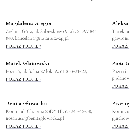
Magdalena Gregor
Aleks
Zielona Góra, ul. Sobieskiego 9 lok. 2, 797 844
Turek, u
840, kancelaria@notariusz-zg.pl
gawrons
POKAŻ PROFIL »
POKAŻ 
Marek Glanowski
Piotr 
Poznań, ul. Solna 27 lok. A, 61 853-21-22,
Poznań, 
p.glano
POKAŻ PROFIL »
POKAŻ 
Benita Głowacka
Przem
Konin, ul. Chopina 23D/11B, 63 245-12-38,
Konin, u
notariusz@benitaglowacka.pl
gluchow
POKAŻ PROFIL »
POKAŻ 