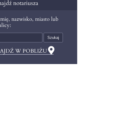
ajdź notariusza
mię, nazwisko, miasto lub
licy:
AJDŹ W POBLIŻU