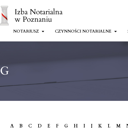
Izba Notarialna
w Poznaniu
NOTARIUSZ
CZYNNOŚCI NOTARIALNE
G
A
B
C
D
E
F
G
H
I
J
K
L
M