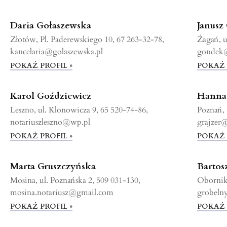
Daria Gołaszewska
Janusz
Złotów, Pl. Paderewskiego 10, 67 263-32-78,
Żagań, u
kancelaria@golaszewska.pl
gondek@
POKAŻ PROFIL »
POKAŻ 
Karol Goździewicz
Hanna 
Leszno, ul. Klonowicza 9, 65 520-74-86,
Poznań, 
notariuszleszno@wp.pl
grajzer@
POKAŻ PROFIL »
POKAŻ 
Marta Gruszczyńska
Bartos
Mosina, ul. Poznańska 2, 509 031-130,
Oborniki
mosina.notariusz@gmail.com
grobeln
POKAŻ PROFIL »
POKAŻ 