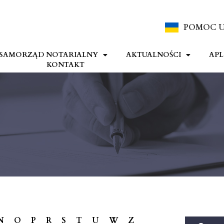
POMOC U
SAMORZĄD NOTARIALNY
AKTUALNOŚCI
APL
KONTAKT
N
O
P
R
S
T
U
W
Z