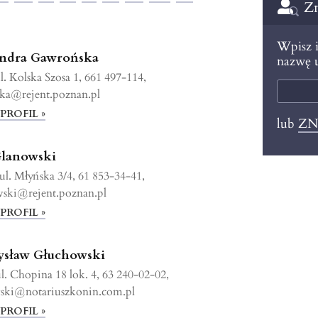
Zn
Wpisz i
andra Gawrońska
nazwę u
l. Kolska Szosa 1, 661 497-114,
ka@rejent.poznan.pl
PROFIL »
lub
ZN
Glanowski
ul. Młyńska 3/4, 61 853-34-41,
wski@rejent.poznan.pl
PROFIL »
ysław Głuchowski
l. Chopina 18 lok. 4, 63 240-02-02,
ski@notariuszkonin.com.pl
PROFIL »