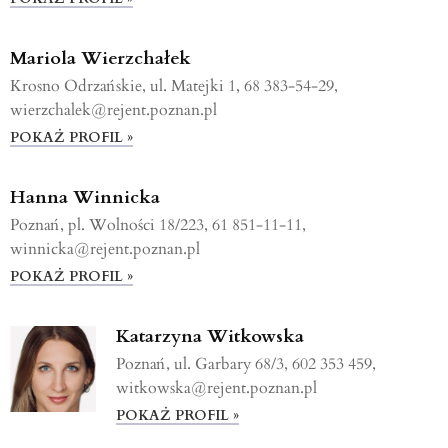
Mariola Wierzchałek
Krosno Odrzańskie, ul. Matejki 1, 68 383-54-29,
wierzchalek@rejent.poznan.pl
POKAŻ PROFIL »
Hanna Winnicka
Poznań, pl. Wolności 18/223, 61 851-11-11,
winnicka@rejent.poznan.pl
POKAŻ PROFIL »
Katarzyna Witkowska
Poznań, ul. Garbary 68/3, 602 353 459,
witkowska@rejent.poznan.pl
POKAŻ PROFIL »