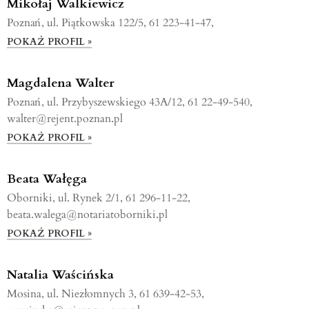
Mikołaj Walkiewicz
Poznań, ul. Piątkowska 122/5, 61 223-41-47,
POKAŻ PROFIL »
Magdalena Walter
Poznań, ul. Przybyszewskiego 43A/12, 61 22-49-540,
walter@rejent.poznan.pl
POKAŻ PROFIL »
Beata Wałęga
Oborniki, ul. Rynek 2/1, 61 296-11-22,
beata.walega@notariatoborniki.pl
POKAŻ PROFIL »
Natalia Waścińska
Mosina, ul. Niezłomnych 3, 61 639-42-53,